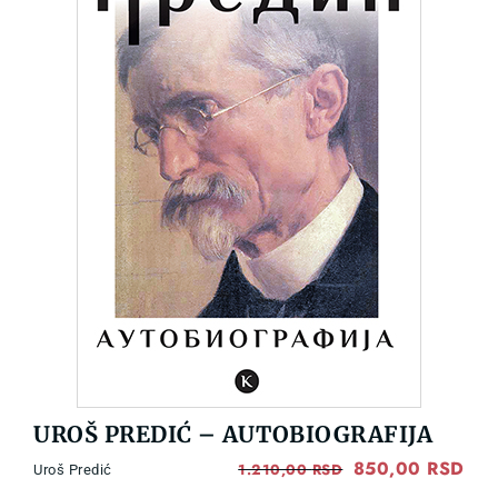
UROŠ PREDIĆ – AUTOBIOGRAFIJA
Original
850,00
RSD
Cur
1.210,00
RSD
Uroš Predić