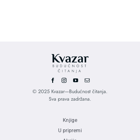
price
pri
was:
is:
1.210,00 RSD.
850
© 2025 Kvazar—Budućnost čitanja.
Sva prava zadržana.
Knjige
U pripremi