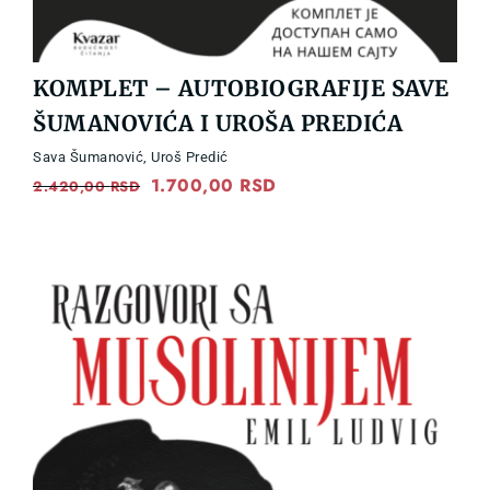
KOMPLET – AUTOBIOGRAFIJE SAVE
ŠUMANOVIĆA I UROŠA PREDIĆA
Sava Šumanović
,
Uroš Predić
Original
1.700,00
RSD
Current
2.420,00
RSD
price
price
was:
is:
2.420,00 RSD.
1.700,00 RSD.