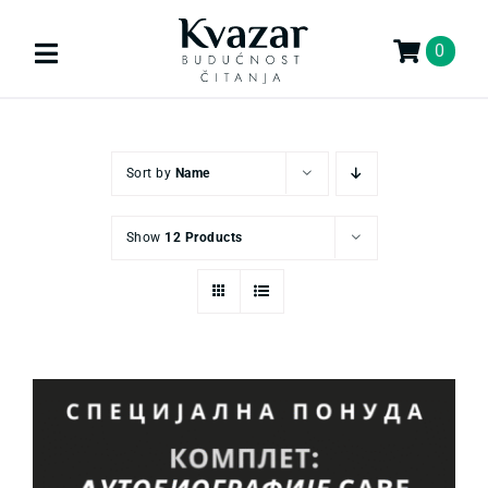
Skip
to
0
Toggle
content
Navigation
Search
for:
Sort by
Name
KNJIGE
Show
12 Products
U PRIPREMI
AKCIJA
GIFT