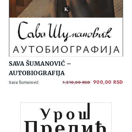
SAVA ŠUMANOVIĆ –
AUTOBIOGRAFIJA
Original
900,00
RSD
Cur
1.210,00
RSD
Sava Šumanović
price
pri
was:
is:
1.210,00 RSD.
900