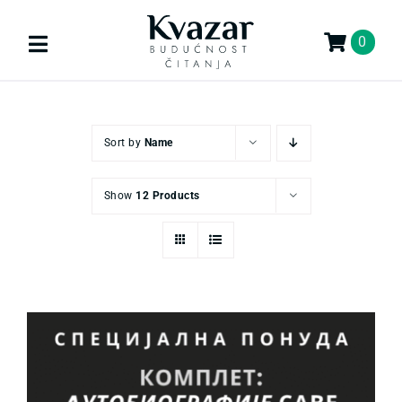
Skip
to
0
Toggle
content
Navigation
Search
for:
Sort by
Name
KNJIGE
Show
12 Products
U PRIPREMI
AKCIJA
GIFT