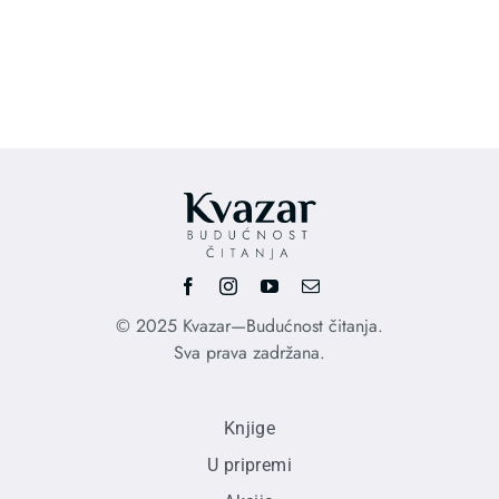
price
pri
was:
is:
1.210,00 RSD.
850
© 2025 Kvazar—Budućnost čitanja.
Sva prava zadržana.
Knjige
U pripremi