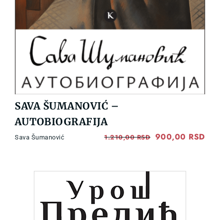
SAVA ŠUMANOVIĆ –
AUTOBIOGRAFIJA
Original
900,00
RSD
Cur
1.210,00
RSD
Sava Šumanović
price
pri
was:
is:
1.210,00 RSD.
900