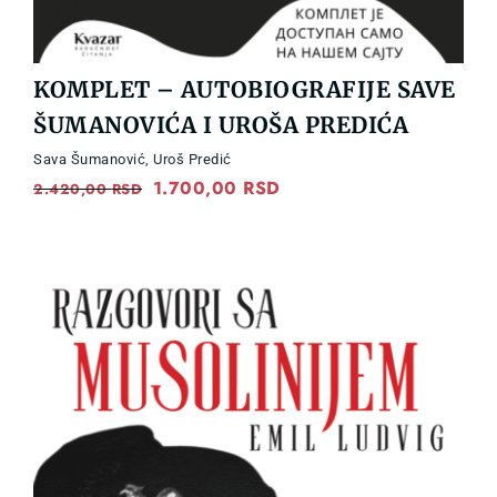
KOMPLET – AUTOBIOGRAFIJE SAVE
ŠUMANOVIĆA I UROŠA PREDIĆA
Sava Šumanović
,
Uroš Predić
Original
1.700,00
RSD
Current
2.420,00
RSD
price
price
was:
is:
2.420,00 RSD.
1.700,00 RSD.