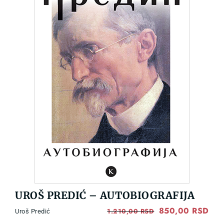
UROŠ PREDIĆ – AUTOBIOGRAFIJA
Original
850,00
RSD
Cur
1.210,00
RSD
Uroš Predić