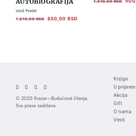
AUTOBIOGRAFIJA
Orig
900
1.210,00
RSD
pric
Uroš Predić
Original
850,00
RSD
Current
was:
1.210,00
RSD
price
price
1.21
was:
is:
1.210,00 RSD.
850,00 RSD.
Knjige
U priprem
Akcija
© 2025 Kvazar—Budućnost čitanja.
Gift
Sva prava zadržana.
O nama
Vesti