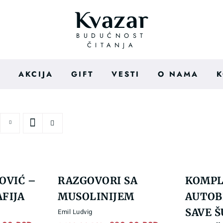
Kvazar
BUDUĆNOST
ČITANJA
I
AKCIJA
GIFT
VESTI
O NAMA
K
OVIĆ –
RAZGOVORI SA
KOMPL
FIJA
MUSOLINIJEM
AUTOB
SAVE 
Emil Ludvig