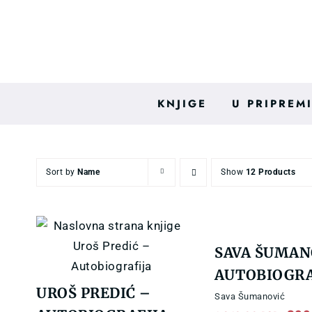
Skip
to
content
KNJIGE
U PRIPREM
Sort by
Name
Show
12 Products
SAVA ŠUMAN
AUTOBIOGRA
UROŠ PREDIĆ –
Sava Šumanović