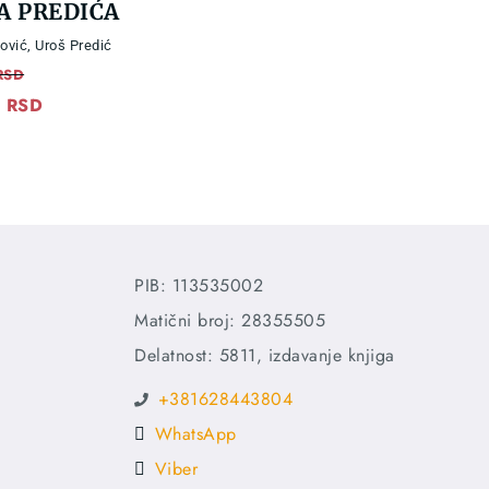
A PREDIĆA
ović
,
Uroš Predić
RSD
0
RSD
Current
price
is:
 RSD.
1.700,00 RSD.
PIB: 113535002
Matični broj: 28355505
Delatnost: 5811, izdavanje knjiga
+381628443804
WhatsApp
Viber