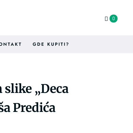
0
ONTAKT
GDE KUPITI?
 slike „Deca
a Predića