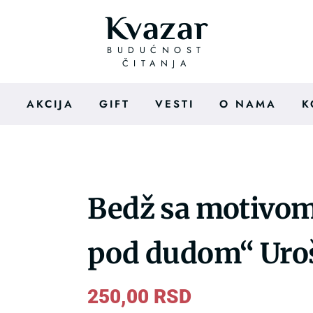
Kvazar
BUDUĆNOST
ČITANJA
I
AKCIJA
GIFT
VESTI
O NAMA
K
Bedž sa motivom
pod dudom“ Uroš
250,00
RSD