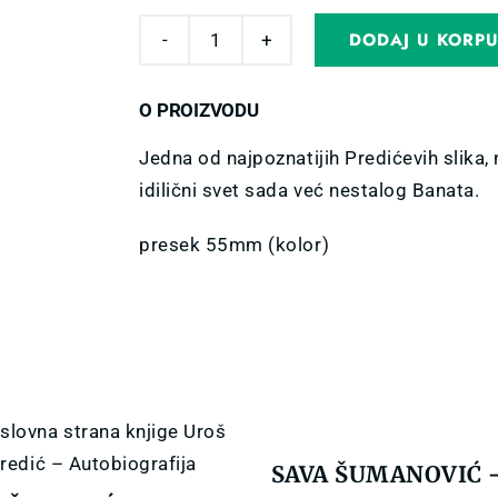
DODAJ U KORP
Bedž
sa
O PROIZVODU
motivom
slike
Jedna od najpoznatijih Predićevih slika,
„Deca
idilični svet sada već nestalog Banata.
pod
presek 55mm (kolor)
dudom“
Uroša
Predića
quantity
SAVA ŠUMANOVIĆ 