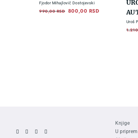
URO
Fjodor Mihajlovič Dostojevski
Original
800,00
RSD
Current
990,00
RSD
AU
price
price
Uroš 
was:
is:
1.21
990,00 RSD.
800,00 RSD.
Knjige
U priprem