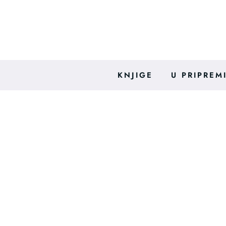
Skip
to
content
KNJIGE
U PRIPREM