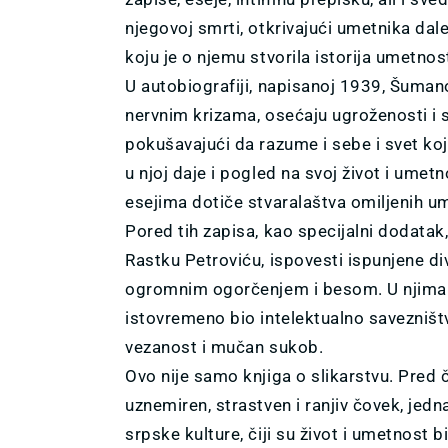
njegovoj smrti, otkrivajući umetnika dal
koju je o njemu stvorila istorija umetnost
U autobiografiji, napisanoj 1939, Šuman
nervnim krizama, osećaju ugroženosti i 
pokušavajući da razume i sebe i svet koj
u njoj daje i pogled na svoj život i umet
esejima dotiče stvaralaštva omiljenih u
Pored tih zapisa, kao specijalni dodatak
Rastku Petroviću, ispovesti ispunjene div
ogromnim ogorčenjem i besom. U njima s
istovremeno bio intelektualno savezniš
vezanost i mučan sukob.
Ovo nije samo knjiga o slikarstvu. Pred 
uznemiren, strastven i ranjiv čovek, jedna
srpske kulture, čiji su život i umetnost b