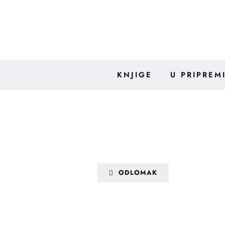
Skip
to
content
KNJIGE
U PRIPREM
ODLOMAK