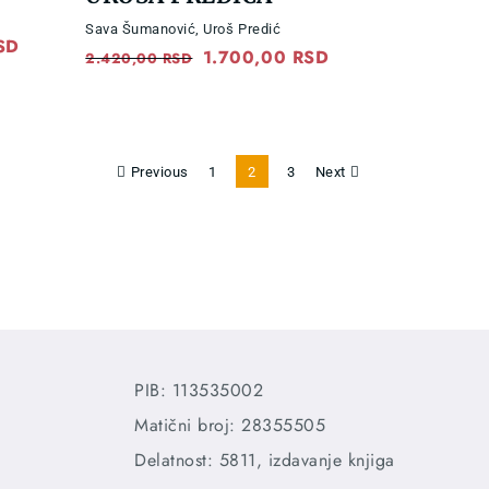
Sava Šumanović
,
Uroš Predić
SD
Current
Original
1.700,00
RSD
Current
2.420,00
RSD
price
price
price
is:
was:
is:
D.
1.600,00 RSD.
2.420,00 RSD.
1.700,00 RSD.
Previous
1
2
3
Next
PIB: 113535002
Matični broj: 28355505
Delatnost: 5811, izdavanje knjiga