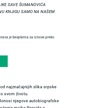
LIKE SAVE ŠUMANOVIĆA
ENU KNJIGU SAMO NA NAŠEM
tava je besplatna za iznose preko
U
d najznačajnijih slika srpske
 o svom životu.
e donosi njegove autobiografske
edočenje majke Perside o