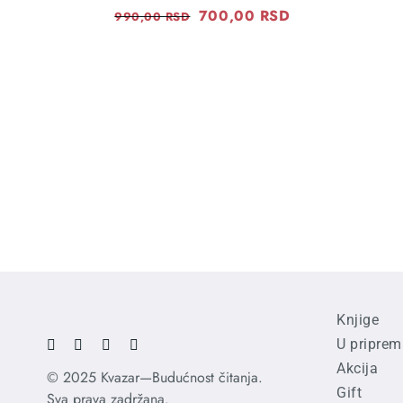
Original
700,00
RSD
Current
990,00
RSD
price
price
was:
is:
990,00 RSD.
700,00 RSD.
Knjige
U priprem
Akcija
© 2025 Kvazar—Budućnost čitanja.
Gift
Sva prava zadržana.