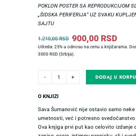
POKLON POSTER SA REPRODUKCIJOM S
„ŠIDSKA PERIFERIJA“ UZ SVAKU KUPLJ
SAJTU
900,00
RSD
1.210,00
RSD
Original
Current
Ušteda: 25% u odnosu na cenu u knjižarama. Dos
price
price
3000 RSD (Srbija).
was:
is:
1.210,00 RSD.
900,00 RSD.
DODAJ U KORP
SAVA
ŠUMANOVIĆ
O KNJIZI
–
AUTOBIOGRAFIJA
Sava Šumanović nije ostavio samo neke o
quantity
umetnosti, već i potresno svedočanstvo
Ova knjiga prvi put kao celovito izdanj
zapise, eseje, intimnu prepisku, ali i sv