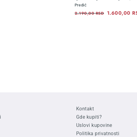
was:
is:
Predić
Original
1.600,00
R
1.210,00 RSD.
850,00 RSD.
2.190,00
RSD
price
was:
2.190,00 RS
Kontakt
i
Gde kupiti?
Uslovi kupovine
Politika privatnosti