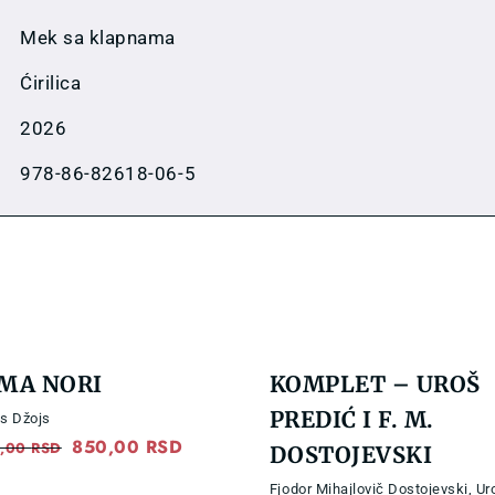
Mek sa klapnama
Ćirilica
2026
978-86-82618-06-5
SMA NORI
KOMPLET – UROŠ
PREDIĆ I F. M.
s Džojs
Original
850,00
RSD
Current
0,00
RSD
DOSTOJEVSKI
price
price
Fjodor Mihajlovič Dostojevski
,
Ur