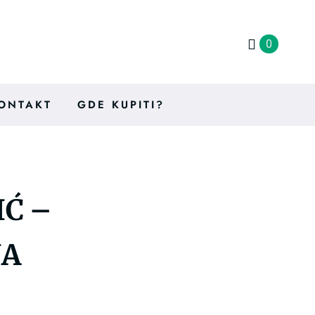
0
ONTAKT
GDE KUPITI?
Ć –
JA