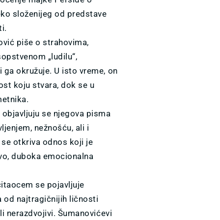
eko složenijeg od predstave
i.
ović piše o strahovima,
sopstvenom „ludilu“,
i ga okružuje. U isto vreme, on
nost koju stvara, dok se u
metnika.
, objavljuju se njegova pisma
ljenjem, nežnošću, ali i
e otkriva odnos koji je
tvo, duboka emocionalna
čitaocem se pojavljuje
 od najtragičnijih ličnosti
ili nerazdvojivi. Šumanovićevi