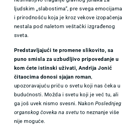
ljudskim „slabostima“, pre svega emocijama
i prirodnošću koja je kroz vekove izopačenja
nestala pod naletom veštački izgrađenog
sveta.
Predstavljajući te promene slikovito, sa
puno smisla za uzbudljivo pripovedanje u
kom ćete istinski uživati, Andrija Jonić
čitaocima donosi sjajan roman
,
upozoravajuću priču o svetu koji nas čeka u
budućnosti. Možda i svetu koji je već tu, ali
ga još uvek nismo svesni. Nakon
Poslednjeg
organskog čoveka na svetu
to neznanje više
nije moguće.