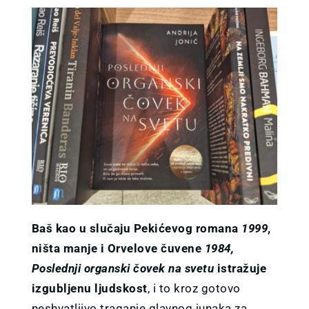
Baš kao u slučaju Pekićevog romana
1999
,
ništa manje i Orvelove čuvene
1984,
Poslednji organski čovek na svetu
istražuje
izgubljenu ljudskost
, i to kroz gotovo
neshvatljivo traganje glavnog junaka za