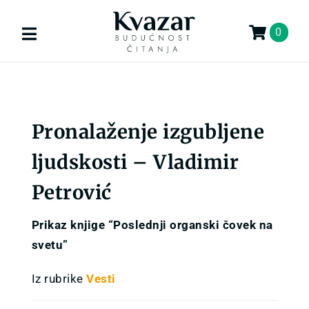
Skip
to
0
Toggle
content
Navigation
Search
for:
Pronalaženje izgubljene
KNJIGE
ljudskosti – Vladimir
U PRIPREMI
Petrović
AKCIJA
Prikaz knjige “Poslednji organski čovek na
svetu”
GIFT
Iz rubrike
Vesti