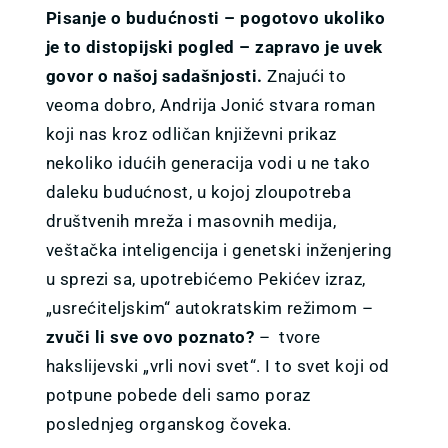
VESTI
Pisanje o budućnosti – pogotovo ukoliko
je to distopijski pogled – zapravo je uvek
O NAMA
govor o našoj sadašnjosti.
Znajući to
veoma dobro, Andrija Jonić stvara roman
koji nas kroz odličan književni prikaz
KONTAKT
nekoliko idućih generacija vodi u ne tako
daleku budućnost, u kojoj zloupotreba
GDE KUPITI?
društvenih mreža i masovnih medija,
veštačka inteligencija i genetski inženjering
u sprezi sa, upotrebićemo Pekićev izraz,
„usrećiteljskim“ autokratskim režimom –
zvuči li sve ovo poznato?
– tvore
hakslijevski „vrli novi svet“. I to svet koji od
potpune pobede deli samo poraz
poslednjeg organskog čoveka.