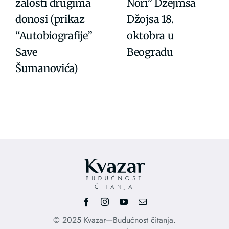
žalosti drugima
Nori” Džejmsa
donosi (prikaz
Džojsa 18.
“Autobiografije”
oktobra u
Save
Beogradu
Šumanovića)
© 2025 Kvazar—Budućnost čitanja.