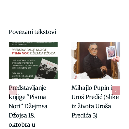
Povezani tekstovi
Predstavljanje
Mihajlo Pupin i
knjige “Pisma
Uroš Predić (Slike
Nori” Džejmsa
iz života Uroša
Džojsa 18.
Predića 3)
oktobra u