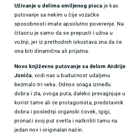
VESTI
Uživanje u delima omiljenog pisca
je kao
putovanje sa nekim u čije vozačke
O NAMA
sposobnosti imate apsolutno poverenje. Na
čitaocu je samo da se prepusti i uživa u
vožnji, jer iz prethodnih iskustava zna da će
KONTAKT
ona biti dinamična ali prijatna.
GDE KUPITI?
Novo književno putovanje sa delom Andrije
Jonića
, vodi nas u budućnost udaljenu
bezmalo tri veka. Odnos snaga između
dobra i zla, ovoga puta, daleko prevagnjuje u
korist tame ali će protagonista, predstavnik
dobra i poslednji organski čovek, Igigi,
pronaći svoj put svetla i natkriliti tamu na
jedan nov i originalan način.