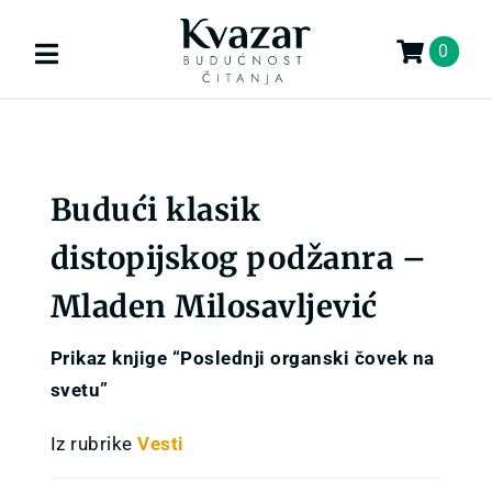
Skip
to
0
Toggle
content
Navigation
Search
for:
Budući klasik
KNJIGE
distopijskog podžanra –
U PRIPREMI
Mladen Milosavljević
AKCIJA
Prikaz knjige “Poslednji organski čovek na
svetu”
GIFT
Iz rubrike
Vesti