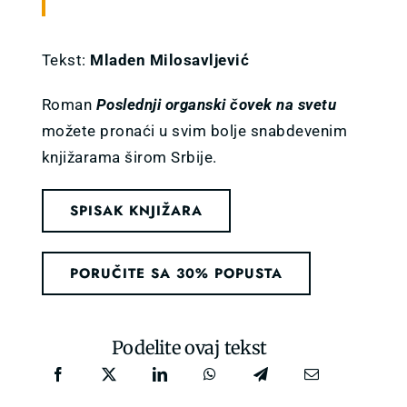
Tekst:
Mladen Milosavljević
Roman
Poslednji organski čovek na svetu
možete pronaći u svim bolje snabdevenim
knjižarama širom Srbije.
SPISAK KNJIŽARA
PORUČITE SA 30% POPUSTA
Podelite ovaj tekst