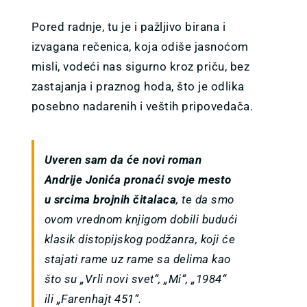
Pored radnje, tu je i pažljivo birana i
izvagana rečenica, koja odiše jasnoćom
misli, vodeći nas sigurno kroz priču, bez
zastajanja i praznog hoda, što je odlika
posebno nadarenih i veštih pripovedača.
Uveren sam da će novi roman
Andrije Jonića pronaći svoje mesto
u srcima brojnih čitalaca
, te da smo
ovom vrednom knjigom dobili budući
klasik distopijskog podžanra, koji će
stajati rame uz rame sa delima kao
što su „Vrli novi svet“, „Mi“, „1984“
ili „Farenhajt 451“.