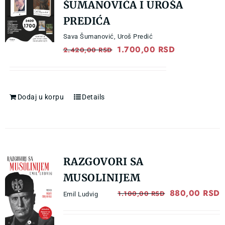
VESTI
ŠUMANOVIĆA I UROŠA
PREDIĆA
O NAMA
Sava Šumanović
,
Uroš Predić
Original
1.700,00
RSD
Current
2.420,00
RSD
price
price
KONTAKT
was:
is:
2.420,00 RSD.
1.700,00 RS
Dodaj u korpu
Details
GDE KUPITI?
RAZGOVORI SA
MUSOLINIJEM
Original
880,00
RSD
C
1.100,00
RSD
Emil Ludvig
price
p
was:
i