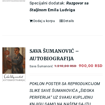
Specijalni dodatak:
Razgovor sa
1.100,00 RSD
8
Staljinom
Emila Ludviga
Dodaj u korpu
Details
SAVA ŠUMANOVIĆ –
AUTOBIOGRAFIJA
Original
900,00
RSD
C
1.210,00
RSD
Sava Šumanović
price
p
was:
i
POKLON POSTER SA REPRODUKCIJOM
1.210,00 RSD.
9
SLIKE SAVE ŠUMANOVIĆA „ŠIDSKA
PERIFERIJA“ UZ SVAKU KUPLJENU
KNJIGU SAMO NA NAŠEM SAJTU