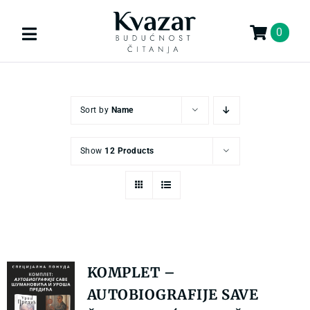
Skip
to
0
Toggle
content
Navigation
Search
for:
Sort by
Name
KNJIGE
Show
12 Products
U PRIPREMI
AKCIJA
GIFT
KOMPLET –
AUTOBIOGRAFIJE SAVE