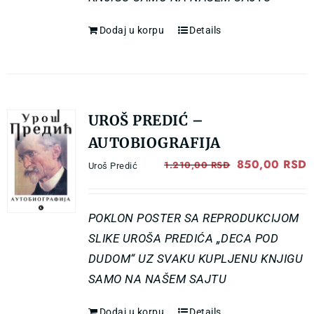
Dodaj u korpu
Details
UROŠ PREDIĆ –
AUTOBIOGRAFIJA
Original
850,00
RSD
C
1.210,00
RSD
Uroš Predić
price
p
was:
i
POKLON POSTER SA REPRODUKCIJOM
1.210,00 RSD
8
SLIKE UROŠA PREDIĆA „DECA POD
DUDOM“ UZ SVAKU KUPLJENU KNJIGU
SAMO NA NAŠEM SAJTU
Dodaj u korpu
Details