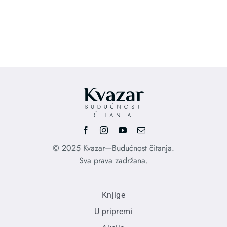
price
pri
was:
is:
1.210,00 RSD.
850
© 2025 Kvazar—Budućnost čitanja.
Sva prava zadržana.
Knjige
U pripremi