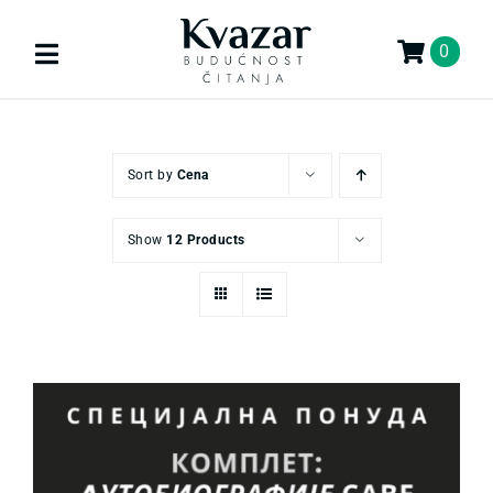
Skip
to
0
Toggle
content
Navigation
Search
for:
Sort by
Cena
KNJIGE
Show
12 Products
U PRIPREMI
AKCIJA
GIFT