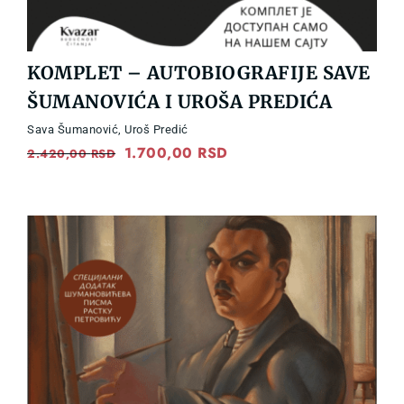
KOMPLET – AUTOBIOGRAFIJE SAVE
ŠUMANOVIĆA I UROŠA PREDIĆA
Sava Šumanović
,
Uroš Predić
Original
1.700,00
RSD
Current
2.420,00
RSD
price
price
was:
is:
2.420,00 RSD.
1.700,00 RSD.