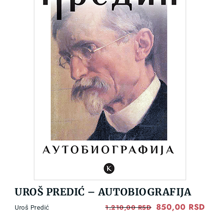
UROŠ PREDIĆ – AUTOBIOGRAFIJA
Original
850,00
RSD
Cur
1.210,00
RSD
Uroš Predić