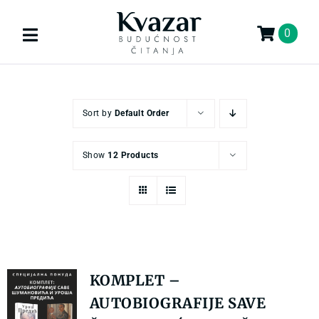
Skip
to
0
Toggle
content
Navigation
Search
for:
Sort by
Default Order
KNJIGE
Show
12 Products
U PRIPREMI
AKCIJA
GIFT
KOMPLET –
AUTOBIOGRAFIJE SAVE