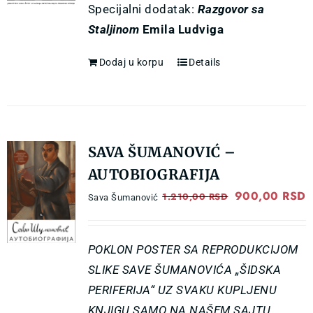
Specijalni dodatak:
Razgovor sa
1.100,00 RSD
8
Staljinom
Emila Ludviga
Dodaj u korpu
Details
SAVA ŠUMANOVIĆ –
AUTOBIOGRAFIJA
Original
900,00
RSD
C
1.210,00
RSD
Sava Šumanović
price
p
was:
i
POKLON POSTER SA REPRODUKCIJOM
1.210,00 RSD.
9
SLIKE SAVE ŠUMANOVIĆA „ŠIDSKA
PERIFERIJA“ UZ SVAKU KUPLJENU
KNJIGU SAMO NA NAŠEM SAJTU