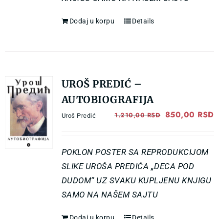
Dodaj u korpu
Details
UROŠ PREDIĆ –
AUTOBIOGRAFIJA
Original
850,00
RSD
C
1.210,00
RSD
Uroš Predić
price
p
was:
i
POKLON POSTER SA REPRODUKCIJOM
1.210,00 RSD
8
SLIKE UROŠA PREDIĆA „DECA POD
DUDOM“ UZ SVAKU KUPLJENU KNJIGU
SAMO NA NAŠEM SAJTU
Dodaj u korpu
Details