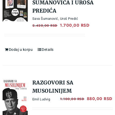
VESTI
ŠUMANOVIĆA I UROŠA
PREDIĆA
O NAMA
Sava Šumanović
,
Uroš Predić
Original
1.700,00
RSD
Current
2.420,00
RSD
price
price
KONTAKT
was:
is:
2.420,00 RSD.
1.700,00 RS
Dodaj u korpu
Details
GDE KUPITI?
RAZGOVORI SA
MUSOLINIJEM
Original
880,00
RSD
C
1.100,00
RSD
Emil Ludvig
price
p
was:
i