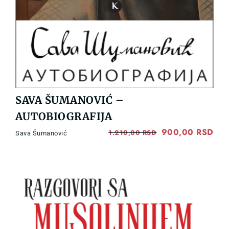
SAVA ŠUMANOVIĆ –
AUTOBIOGRAFIJA
Original
900,00
RSD
Cur
1.210,00
RSD
Sava Šumanović
price
pri
was:
is:
1.210,00 RSD.
900