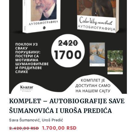
KOMPLET – AUTOBIOGRAFIJE SAVE
ŠUMANOVIĆA I UROŠA PREDIĆA
Sava Šumanović
,
Uroš Predić
Original
1.700,00
RSD
Current
2.420,00
RSD