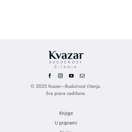
price
price
was:
is:
2.420,00 RSD.
1.700,00 RSD.
© 2025 Kvazar—Budućnost čitanja.
Sva prava zadržana.
Knjige
U pripremi