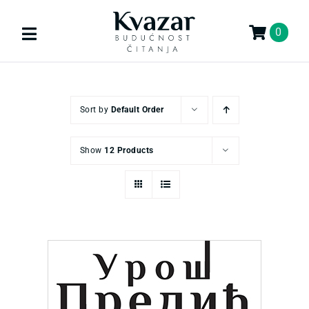
Skip
to
0
Toggle
content
Navigation
Search
for:
Sort by
Default Order
KNJIGE
Show
12 Products
U PRIPREMI
AKCIJA
GIFT