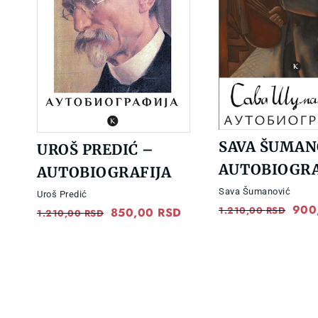
SAVA ŠUMAN
UROŠ PREDIĆ –
AUTOBIOGRA
AUTOBIOGRAFIJA
Sava Šumanović
Uroš Predić
Orig
900
1.210,00
RSD
Original
850,00
RSD
Current
1.210,00
RSD
pric
price
price
was:
was:
is:
1.21
1.210,00 RSD.
850,00 RSD.