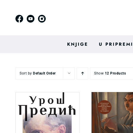
Skip
to
content
KNJIGE
U PRIPREM
Sort by
Default Order
Show
12 Products