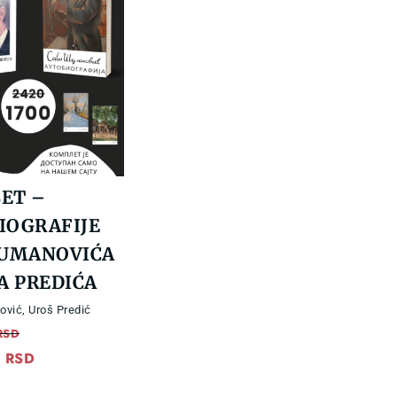
ET –
IOGRAFIJE
ŠUMANOVIĆA
A PREDIĆA
ović
,
Uroš Predić
RSD
0
RSD
Current
price