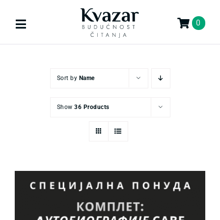
Skip
to
0
Toggle
content
Navigation
Search
for:
Sort by
Name
KNJIGE
Show
36 Products
U PRIPREMI
AKCIJA
GIFT