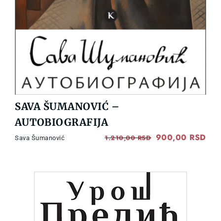
SAVA ŠUMANOVIĆ –
AUTOBIOGRAFIJA
Original
900,00
RSD
Cur
1.210,00
RSD
Sava Šumanović
price
pri
was:
is:
1.210,00 RSD.
900