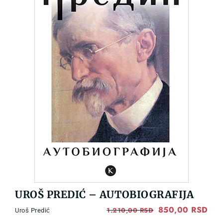
UROŠ PREDIĆ – AUTOBIOGRAFIJA
Original
850,00
RSD
Cur
1.210,00
RSD
Uroš Predić