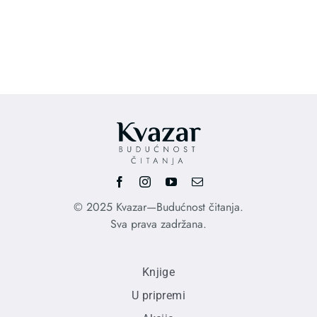
price
pri
was:
is:
1.210,00 RSD.
850
© 2025 Kvazar—Budućnost čitanja.
Sva prava zadržana.
Knjige
U pripremi