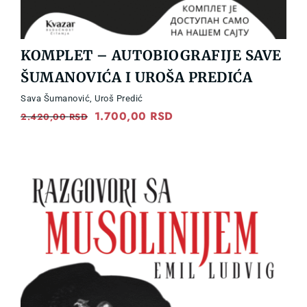
KOMPLET – AUTOBIOGRAFIJE SAVE
ŠUMANOVIĆA I UROŠA PREDIĆA
Sava Šumanović
,
Uroš Predić
Original
1.700,00
RSD
Current
2.420,00
RSD
price
price
was:
is:
2.420,00 RSD.
1.700,00 RSD.