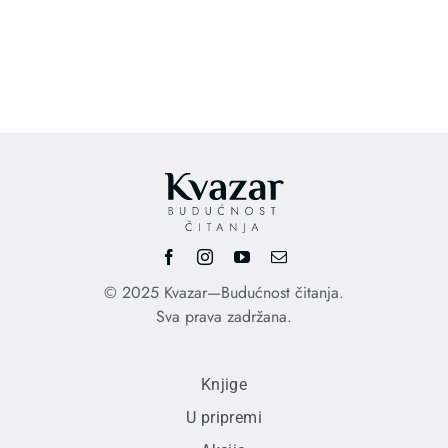
price
pri
was:
is:
1.210,00 RSD.
850
© 2025 Kvazar—Budućnost čitanja.
Sva prava zadržana.
Knjige
U pripremi