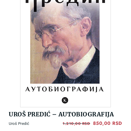
UROŠ PREDIĆ – AUTOBIOGRAFIJA
Original
850,00
RSD
Cur
1.210,00
RSD
Uroš Predić