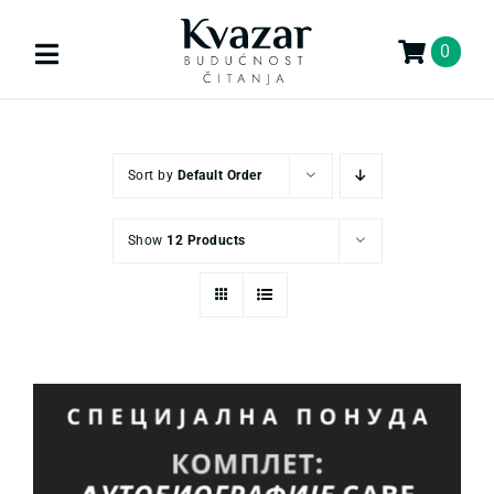
Skip
to
0
Toggle
content
Navigation
Search
for:
Sort by
Default Order
KNJIGE
Show
12 Products
U PRIPREMI
AKCIJA
GIFT