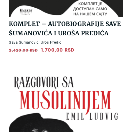
KOMPLET – AUTOBIOGRAFIJE SAVE
ŠUMANOVIĆA I UROŠA PREDIĆA
Sava Šumanović
,
Uroš Predić
Original
1.700,00
RSD
Current
2.420,00
RSD
price
price
was:
is:
2.420,00 RSD.
1.700,00 RSD.