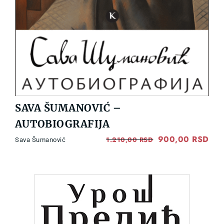
SAVA ŠUMANOVIĆ –
AUTOBIOGRAFIJA
Original
900,00
RSD
Cur
1.210,00
RSD
Sava Šumanović
price
pri
was:
is:
1.210,00 RSD.
900